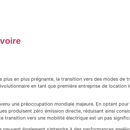
Ivoire
 plus en plus prégnante, la transition vers des modes de t
évolutionnaire en tant que première entreprise de location 
venu une préoccupation mondiale majeure. En optant pour la
iques produisent zéro émission directe, réduisant ainsi con
transition vers une mobilité électrique est un pas significa
s peuvent également s’attendre à des performances amélior