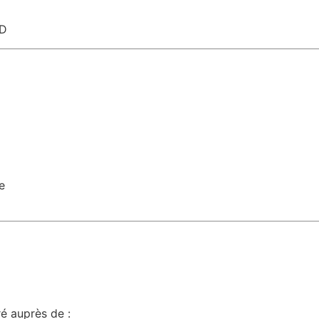
RD
e
é auprès de :