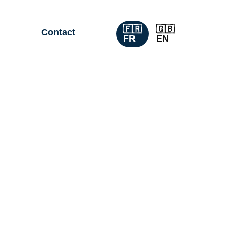
🇫🇷
🇬🇧
Contact
FR
EN