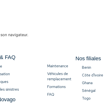
 son navigateur.
 & FAQ
Nos filiales
Maintenance
ce
Benin
Véhicules de
sation
Côte d'Ivoire
remplacement
iques
Ghana
Formations
es sinistres
Sénégal
FAQ
Togo
Novago