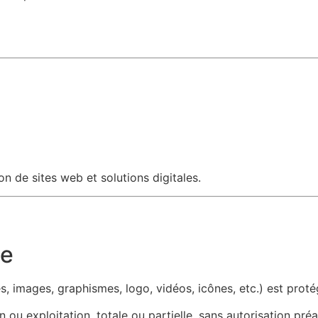
n de sites web et solutions digitales.
le
, images, graphismes, logo, vidéos, icônes, etc.) est protégé
ou exploitation, totale ou partielle, sans autorisation préal