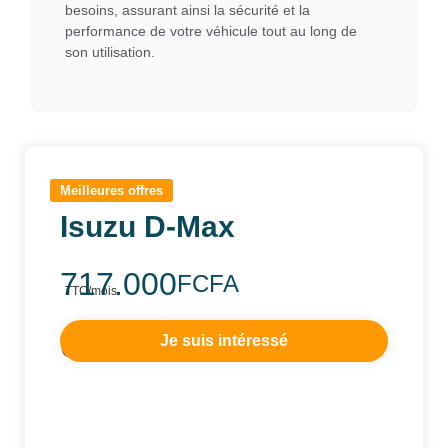
besoins, assurant ainsi la sécurité et la
performance de votre véhicule tout au long de
son utilisation.
Meilleures offres
Isuzu D-Max
717.000
FCFA
TTC/mois
648.000
Je suis intéressé
FCFA