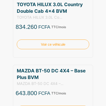
TOYOTA HILUX 3.0L Country
Double Cab 4×4 BVM
TOYOTA HILUX 3.0L Co...
834.260
FCFA
TTC/mois
Voir ce véhicule
MAZDA BT-50 DC 4X4 – Base
Plus BVM
MAZDA BT-50 DC 4X4 –...
643.800
FCFA
TTC/mois