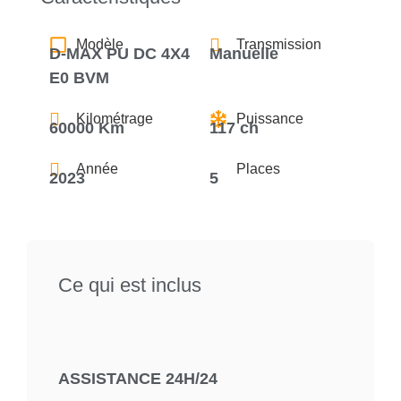
Modèle
Transmission
D-MAX PU DC 4X4
Manuelle
E0 BVM
Kilométrage
Puissance
60000 Km
117 ch
Année
Places
2023
5
Ce qui est inclus
ASSISTANCE 24H/24