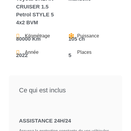
CRUISER 1.5
Petrol STYLE 5
4x2 BVM
Kilométrage
Puissance
80000 Km
105 ch
Année
Places
2022
5
Ce qui est inclus
ASSISTANCE 24H/24
Assurez la protection constante de vos véhicules