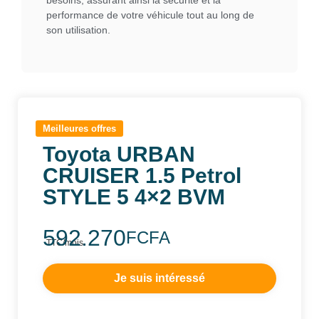
performance de votre véhicule tout au long de
son utilisation.
Meilleures offres
Toyota URBAN
CRUISER 1.5 Petrol
STYLE 5 4×2 BVM
592.270
FCFA
TTC/mois
FCFA
Je suis intéressé