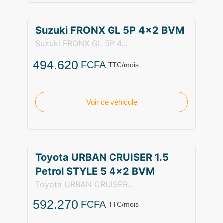
Suzuki FRONX GL 5P 4×2 BVM
Suzuki FRONX GL 5P 4...
494.620
FCFA
TTC/mois
Voir ce véhicule
Toyota URBAN CRUISER 1.5
Petrol STYLE 5 4×2 BVM
Toyota URBAN CRUISER...
592.270
FCFA
TTC/mois