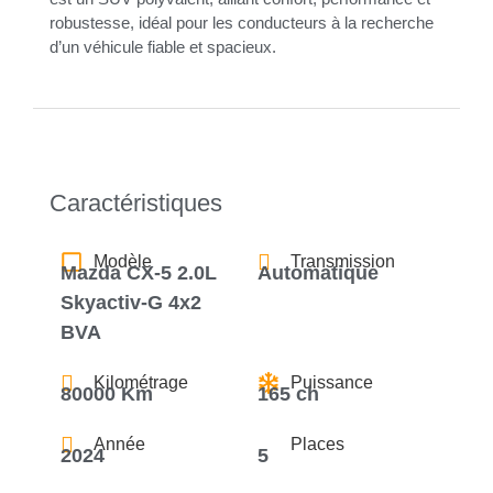
robustesse, idéal pour les conducteurs à la recherche
d’un véhicule fiable et spacieux.
Caractéristiques
Modèle
Transmission
Mazda CX-5 2.0L
Automatique
Skyactiv-G 4x2
BVA
Kilométrage
Puissance
80000 Km
165 ch
Année
Places
2024
5