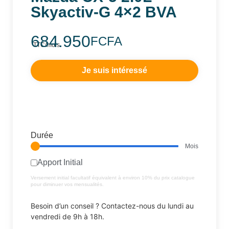
Skyactiv-G 4×2 BVA
684.950
FCFA
TTC/mois
FCFA
Je suis intéressé
Durée
Mois
Apport Initial
Versement initial facultatif équivalent à environ 10% du prix catalogue
pour diminuer vos mensualités.
Besoin d’un conseil ? Contactez-nous du lundi au
vendredi de 9h à 18h.